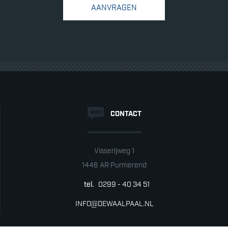
AANVRAGEN
CONTACT
Visserijweg 1
1446 AR Purmerend
tel.
0299 - 40 34 51
INFO@DEWAALPAAL.NL