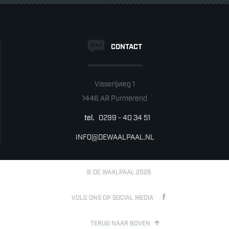
CONTACT
Visserijweg 1
1446 AR Purmerend
tel.
0299 - 40 34 51
INFO@DEWAALPAAL.NL
© DE WAALPAAL 2026
VOLG ONS OP SOCIAL MEDIA
TERUG NAAR BOVEN