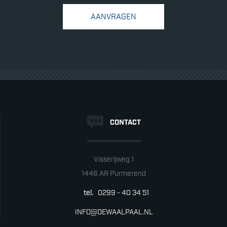
AANVRAGEN
CONTACT
Visserijweg 1
1446 AR Purmerend
tel.
0299 - 40 34 51
INFO@DEWAALPAAL.NL