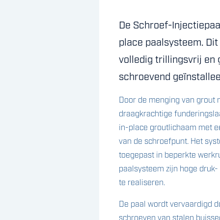
De Schroef-Injectiepaa
place paalsysteem. Di
volledig trillingsvrij e
schroevend geïnstallee
Door de menging van grout m
draagkrachtige funderingsla
in-place groutlichaam met e
van de schroefpunt. Het sy
toegepast in beperkte werkru
paalsysteem zijn hoge druk
te realiseren.
De paal wordt vervaardigd d
schroeven van stalen buiss