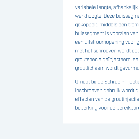
variabele lengte, afhankelij
werkhoogte. Deze buissegm
gekoppeld middels een trom
buissegment is voorzien van
een uitstroomopening voor gr
met het schroeven wordt do
groutspecie geïnjecteerd, e
groutlichaam wordt gevormd
Omdat bij de Schroef-Injecti
inschroeven gebruik wordt 
effecten van de groutinjectie 
beperking voor de bereikbare