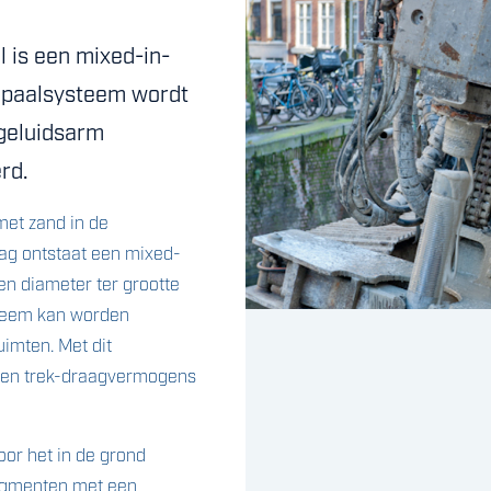
l is een mixed-in-
t paalsysteem wordt
n geluidsarm
rd.
et zand in de
ag ontstaat een mixed-
1
2
en diameter ter grootte
steem kan worden
imten. Met dit
- en trek-draagvermogens
oor het in de grond
egmenten met een