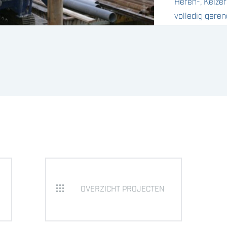
Heren-, Keizer
volledig gere
in fasen uitge
één brug en e
de Utrechtses
De Waalpaal h
nieuwe landho
brug 26 inwen
buispalen geï
paalpuntniveau
NAP.
OVERZICHT PROJECTEN