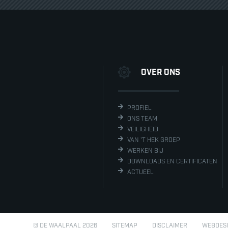
OVER ONS
PROFIEL
ONS TEAM
VEILIGHEID
VAN 'T HEK GROEP
WERKEN BIJ
DOWNLOADS EN CERTIFICATEN
ACTUEEL
© DE WAALPAAL 2026
SITEMAP
DISCLAIMER
WEBDES