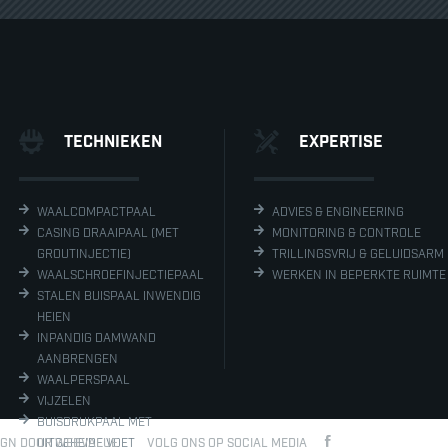
TECHNIEKEN
EXPERTISE
WAALCOMPACTPAAL
ADVIES & ENGINEERING
CASING DRAAIPAAL (MET
MONITORING & CONTROLE
GROUTINJECTIE)
TRILLINGSVRIJ & GELUIDSARM
WAALSCHROEFINJECTIEPAAL
WERKEN IN BEPERKTE RUIMTE
STALEN BUISPAAL INWENDIG
HEIEN
INPANDIG DAMWAND
AANBRENGEN
WAALPERSPAAL
VIJZELEN
BUISDRUKPAAL MET
IGN DOOR WEBVALUE
UITGEHEIDE VOET
VOLG ONS OP SOCIAL MEDIA