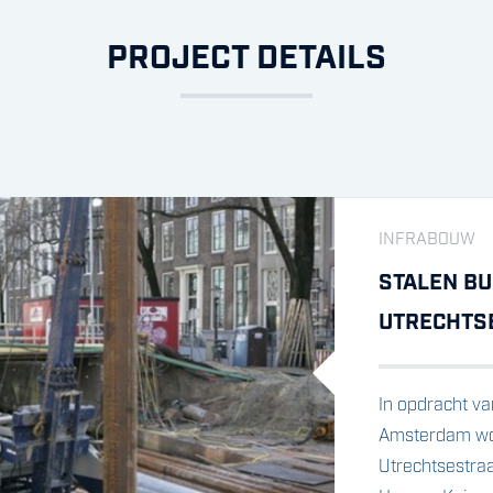
PROJECT DETAILS
INFRABOUW
STALEN BU
UTRECHTS
In opdracht v
Amsterdam wo
Utrechtsestra