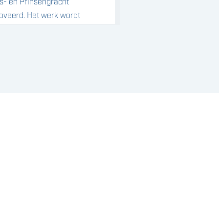
s- en Prinsengracht
noveerd. Het werk wordt
voerd waarbij er steeds
en aansluitend deel van
traat wordt vernieuwd.
eeft inmiddels voor de
ofden van de eerste
dig geheide stalen
nstalleerd met een
 tot bijna 21 meter -/-