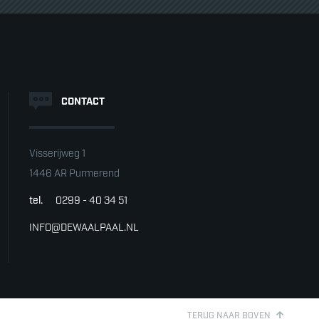
CONTACT
Visserijweg 1
1446 AR Purmerend
tel.
0299 - 40 34 51
INFO@DEWAALPAAL.NL
TERUG NAAR BOVEN